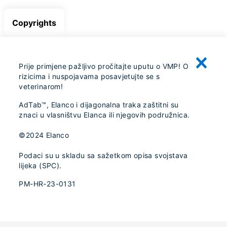
Copyrights
Prije primjene pažljivo pročitajte uputu o VMP! O
rizicima i nuspojavama posavjetujte se s
veterinarom!
AdTab™, Elanco i dijagonalna traka zaštitni su
znaci u vlasništvu Elanca ili njegovih podružnica.
©2024 Elanco
Podaci su u skladu sa sažetkom opisa svojstava
lijeka (SPC).
PM-HR-23-0131