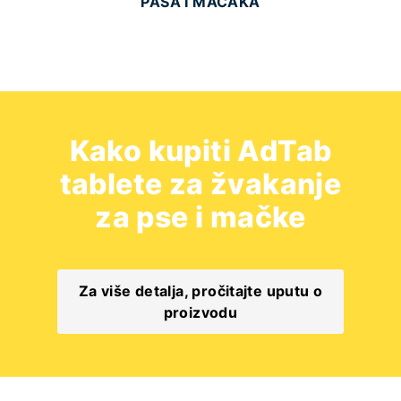
PASA I MAČAKA
Kako kupiti AdTab
tablete za žvakanje
za pse i mačke
Za više detalja, pročitajte uputu o
proizvodu