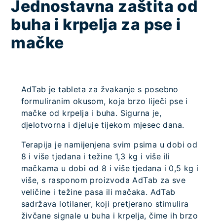
Jednostavna zaštita od
buha i krpelja za pse i
mačke
AdTab je tableta za žvakanje s posebno
formuliranim okusom, koja brzo liječi pse i
mačke od krpelja i buha. Sigurna je,
djelotvorna i djeluje tijekom mjesec dana.
Terapija je namijenjena svim psima u dobi od
8 i više tjedana i težine 1,3 kg i više ili
mačkama u dobi od 8 i više tjedana i 0,5 kg i
više, s rasponom proizvoda AdTab za sve
veličine i težine pasa ili mačaka. AdTab
sadržava lotilaner, koji pretjerano stimulira
živčane signale u buha i krpelja, čime ih brzo