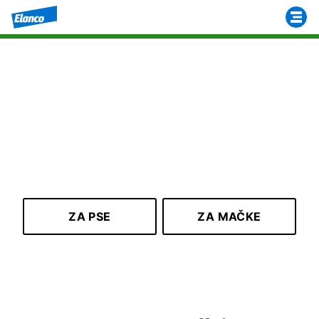
AdTab tableta protiv
buha i krpelja za pse i
mačke.
Štitimo ih lako, volimo ih jako!
ZA PSE
ZA MAČKE