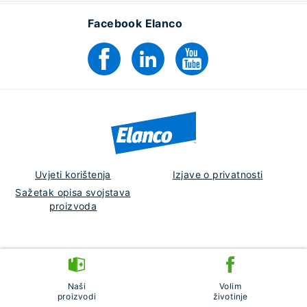
Facebook Elanco
Uvjeti korištenja
Izjave o privatnosti
Sažetak opisa svojstava
proizvoda
Croatia
PM-HR-23-0088
Naši
Volim
© 2026 Elanco or its affiliates.
proizvodi
životinje