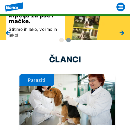
AdTab tableta
protiv buha i
krpelja za pse i
mačke.
Štitimo ih lako, volimo ih
jako!
Pročitaj više
ČLANCI
Paraziti